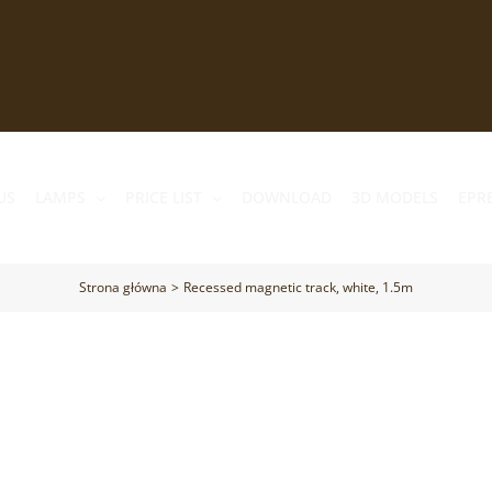
US
LAMPS
PRICE LIST
DOWNLOAD
3D MODELS
EPR
Strona główna
Recessed magnetic track, white, 1.5m