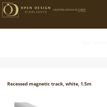
Przejdź
do
zawartości
NEW
ABOUT 
Recessed magnetic track, white, 1.5m