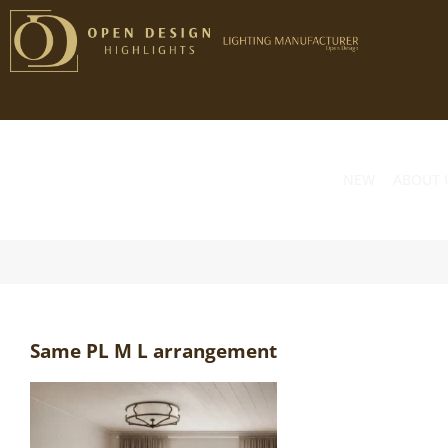
Przejdź
do
zawartości
NEW
ABOUT 
Same PL M L arrangement