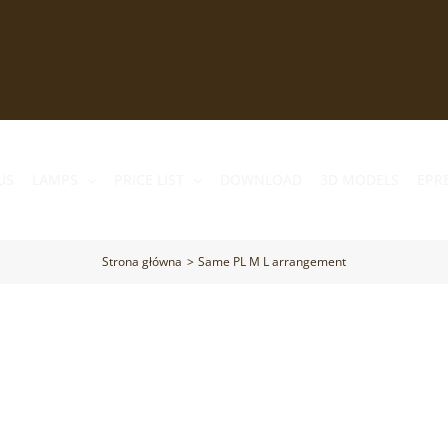
US
LAMPS
PRICE LIST
DOWNLOAD
3D MODELS
EPR
Strona główna
Same PL M L arrangement