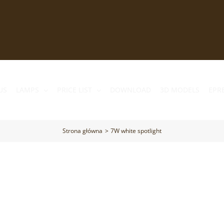
US
LAMPS
PRICE LIST
DOWNLOAD
3D MODELS
EPR
Strona główna
7W white spotlight