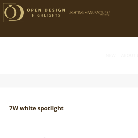
Przejdź
do
zawartości
NEW
ABOUT 
7W white spotlight