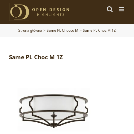
Przejdź
do
zawartości
Strona główna
Same PL Chocco M
Same PL Choc M 1Z
Same PL Choc M 1Z