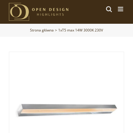
Przejdź
do
zawartości
Strona główna
1xT5 max 14W 3000K 230V