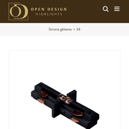
Przejdź
do
zawartości
Strona główna
34