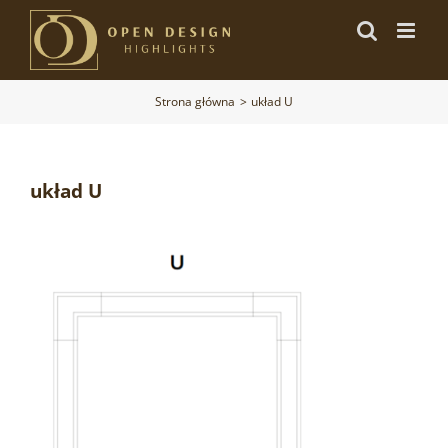
Przejdź
do
zawartości
Strona główna
układ U
układ U