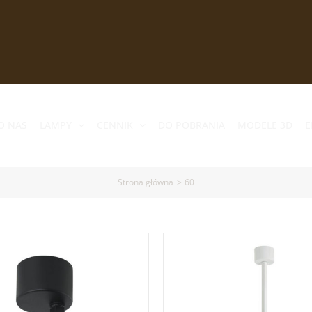
O NAS
LAMPY
CENNIK
DO POBRANIA
MODELE 3D
E
Strona główna
60