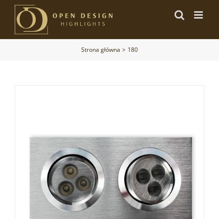
Przejdź
do
zawartości
Strona główna
180