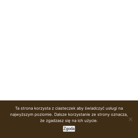
Ta strona korzysta z ciasteczek aby świadczyć usługi na
najwyższym poziomie. Dalsze korzystanie ze strony oznacza,
© Copyright
2026 | OPEN DESIGN HIGHLIGHTS |
Polityka
że zgadzasz się na ich użycie.
prywatności
| Projekt & Wykonanie
Strony internetowe Tassel
Zgoda