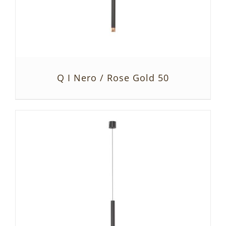
Q I Nero / Rose Gold 50
SZCZEGÓŁY