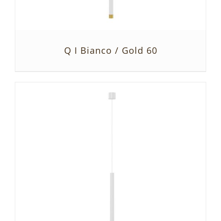
Q I Bianco / Gold 60
SZCZEGÓŁY