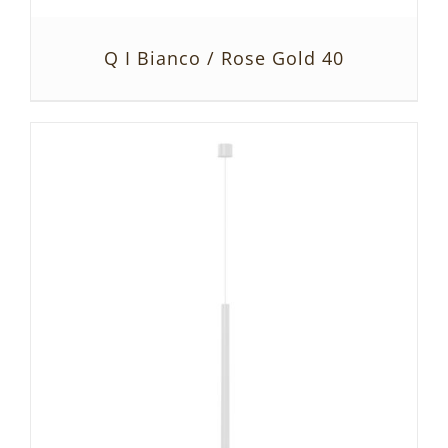
Q I Bianco / Rose Gold 40
SZCZEGÓŁY