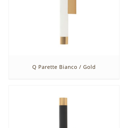
Q Parette Bianco / Gold
SZCZEGÓŁY