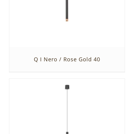
Q I Nero / Rose Gold 40
SZCZEGÓŁY