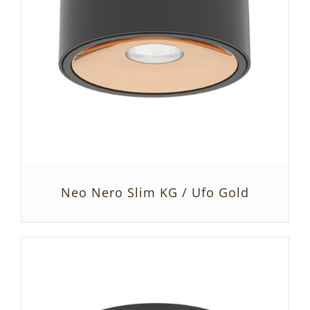
Neo Nero Slim KG / Ufo Gold
SZCZEGÓŁY