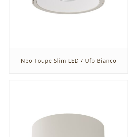
Neo Toupe Slim LED / Ufo Bianco
SZCZEGÓŁY