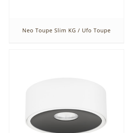
Neo Toupe Slim KG / Ufo Toupe
SZCZEGÓŁY