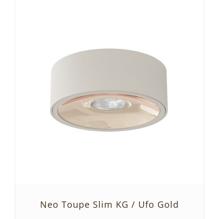
SZCZEGÓŁY
Neo Toupe Slim KG / Ufo Gold