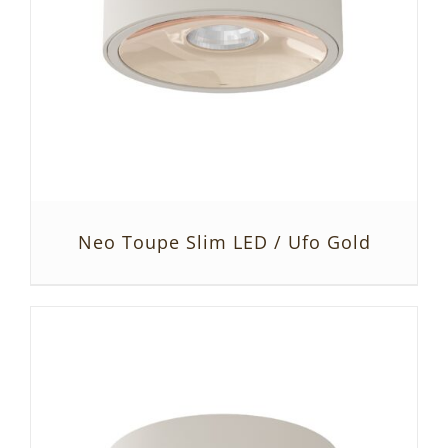
Neo Toupe Slim LED / Ufo Gold
SZCZEGÓŁY