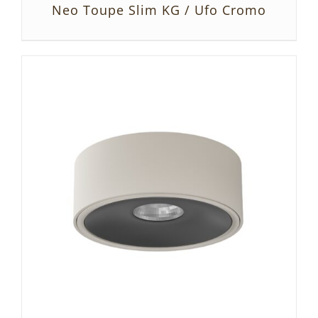
Neo Toupe Slim KG / Ufo Cromo
SZCZEGÓŁY