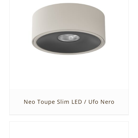
Neo Toupe Slim LED / Ufo Nero