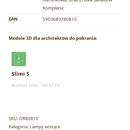
Komplecie
EAN
5903689780810
Modele 3D dla architektów do pobrania:
Slimi S
Rozmiar pliku: 500.63 KB
SKU:
OR80810
Kategoria:
Lampy wiszące