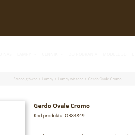
O NAS
LAMPY
CENNIK
DO POBRANIA
MODELE 3D
E
Strona główna
Lampy
Lampy wiszące
Gerdo Ovale Cromo
Gerdo Ovale Cromo
Kod produktu: OR84849