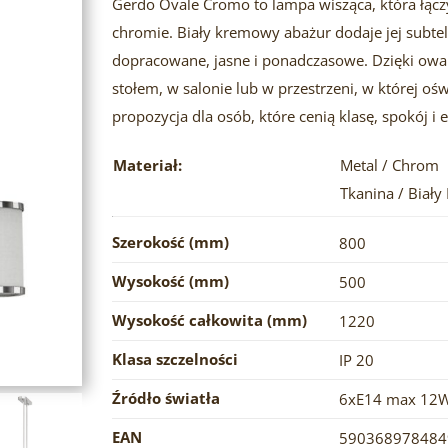
Gerdo Ovale Cromo to lampa wisząca, która łą
chromie. Biały kremowy abażur dodaje jej subtel
dopracowane, jasne i ponadczasowe. Dzięki owaln
stołem, w salonie lub w przestrzeni, w której oś
propozycja dla osób, które cenią klasę, spokój i 
Materiał:
Metal / Chrom
Tkanina / Biał
Szerokość (mm)
800
Wysokość (mm)
500
Wysokość całkowita (mm)
1220
Klasa szczelności
IP 20
Źródło światła
6xE14 max 12W
EAN
590368978484