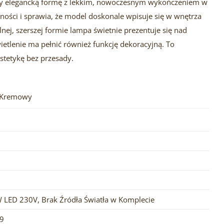
czy elegancką formę z lekkim, nowoczesnym wykończeniem w
ności i sprawia, że model doskonale wpisuje się w wnętrza
ej, szerszej formie lampa świetnie prezentuje się nad
wietlenie ma pełnić również funkcję dekoracyjną. To
estetykę bez przesady.
y Kremowy
 LED 230V
,
Brak Źródła Światła w Komplecie
9