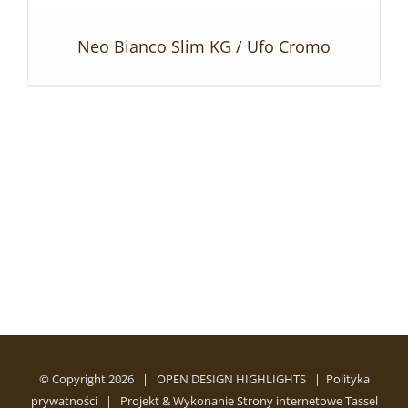
Neo Bianco Slim KG / Ufo Cromo
SZCZEGÓŁY
© Copyright
2026 | OPEN DESIGN HIGHLIGHTS |
Polityka
prywatności
| Projekt & Wykonanie
Strony internetowe Tassel