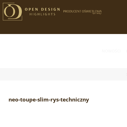
Przejdź
do
zawartości
NOWOŚCI
neo-toupe-slim-rys-techniczny