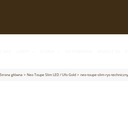
O NAS
LAMPY
CENNIK
DO POBRANIA
MODELE 3D
E
Strona główna
Neo Toupe Slim LED / Ufo Gold
neo-toupe-slim-rys-techniczn