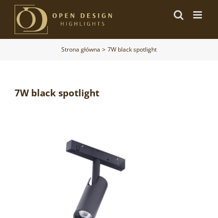
Przejdź
do
zawartości
Strona główna
7W black spotlight
7W black spotlight